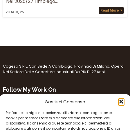
Nel 2025/27 l’impiego…
Read More
20
AGO, 25
Cogesa S.r.l. Con Sede A Cambiago, Provincia Di Milano, Opera
Nel Settore Delle Coperture Industriali Da Più Di 27 Anni
Follow My Work On
Gestisci Consenso
Per fornire le migliori esperienze, utilizziamo tecnologie come i
cookie per memorizzare e/o accedere alle informazioni del
dispositivo. Il consenso a queste tecnologie ci permetterà di
elaborare dati come il comportamento di navigazione o ID unici
Cambiago (MI) Via Guglielmo Oberdan 23 Sede Legale: