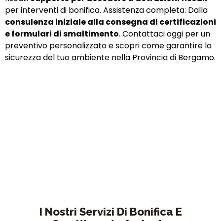
per interventi di bonifica. Assistenza completa: Dalla
consulenza iniziale alla consegna di certificazioni
e formulari di smaltimento
. Contattaci oggi per un
preventivo personalizzato e scopri come garantire la
sicurezza del tuo ambiente nella Provincia di Bergamo.
Campionamento
Il campionamento consiste nel prelevare un
frammento di materiale con sospetta presenza di amianto per
analizzarlo qualitativamente con microscopio ottico a contrasto
di fase (MOCF) in un laboratorio accreditato. L’operatore, dotato
di dispositivi di protezione individuale (DPI) certificati, agisce con
precauzione per evitare la dispersione di fibre nell’aria. Il
campione prelevato viene sigillato in un sacchetto chiuso
ermeticamente per garantire la sicurezza durante il trasporto e
l’analisi.
I Nostri Servizi Di Bonifica E