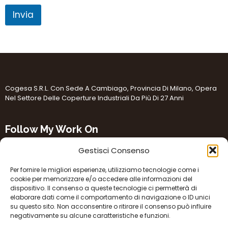
Invia
Cogesa S.r.l. Con Sede A Cambiago, Provincia Di Milano, Opera
Nel Settore Delle Coperture Industriali Da Più Di 27 Anni
Follow My Work On
Gestisci Consenso
Per fornire le migliori esperienze, utilizziamo tecnologie come i
cookie per memorizzare e/o accedere alle informazioni del
dispositivo. Il consenso a queste tecnologie ci permetterà di
elaborare dati come il comportamento di navigazione o ID unici
Cambiago (MI) Via Guglielmo Oberdan 23 Sede Legale:
su questo sito. Non acconsentire o ritirare il consenso può influire
Milano (MI) Piazzale Giulio Cesare 9
negativamente su alcune caratteristiche e funzioni.
info@cogesacoperture.it