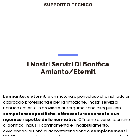
SUPPORTO TECNICO
I Nostri Servizi Di Bonifica
Amianto/Eternit
Osed quia consequuntur magni dolores eos qui ratione
voluptatem sequi nesciunt neque porro quisquam est.
L'
amianto, o eternit
, è un materiale pericoloso che richiede un
approccio professionale per la rimozione. I nostri servizi di
bonifica amianto in provincia di Bergamo sono eseguiti con
competenze specifiche, attrezzature avanzate e un
rigoroso rispetto delle normative
. Offriamo diverse tecniche
di bonifica, inclusi il confinamento e l'incapsulamento,
avvalendoci di unità di decontaminazione e
campionamenti