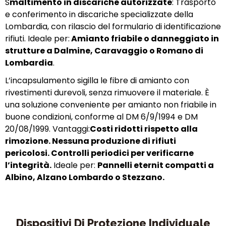
S
maltimento in discariche autorizzate
: Trasporto
e conferimento in discariche specializzate della
Lombardia, con rilascio del formulario di identificazione
rifiuti. Ideale per:
Amianto friabile o danneggiato in
strutture a Dalmine, Caravaggio o Romano di
Lombardia
.
L’incapsulamento sigilla le fibre di amianto con
rivestimenti durevoli, senza rimuovere il materiale. È
una soluzione conveniente per amianto non friabile in
buone condizioni, conforme al DM 6/9/1994 e DM
20/08/1999. Vantaggi:
Costi ridotti rispetto alla
rimozione. Nessuna produzione di rifiuti
pericolosi. Controlli periodici per verificarne
l’integrità.
Ideale per:
Pannelli eternit compatti a
Albino, Alzano Lombardo o Stezzano.
Dispositivi Di Protezione Individuale