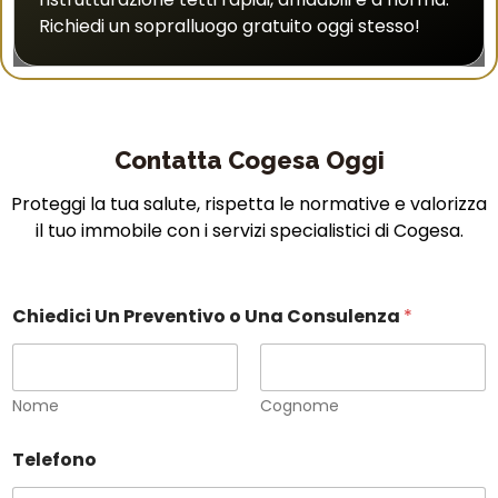
Richiedi un sopralluogo gratuito oggi stesso!
Contatta Cogesa Oggi
Proteggi la tua salute, rispetta le normative e valorizza
il tuo immobile con i servizi specialistici di Cogesa.
o
Chiedici Un Preventivo o Una Consulenza
*
E
m
a
i
l
Nome
Cognome
o
Telefono