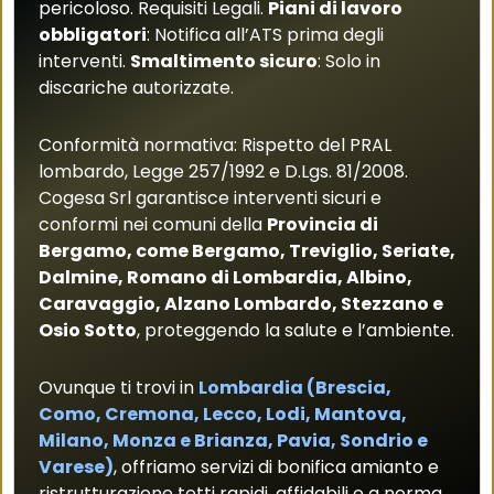
pericoloso. Requisiti Legali.
Piani di lavoro
obbligatori
: Notifica all’ATS prima degli
interventi.
Smaltimento sicuro
: Solo in
discariche autorizzate.
Conformità normativa: Rispetto del PRAL
lombardo, Legge 257/1992 e D.Lgs. 81/2008.
Cogesa Srl garantisce interventi sicuri e
conformi nei comuni della
Provincia di
Bergamo, come Bergamo, Treviglio, Seriate,
Dalmine, Romano di Lombardia, Albino,
Caravaggio, Alzano Lombardo, Stezzano e
Osio Sotto
, proteggendo la salute e l’ambiente.
Ovunque ti trovi in
Lombardia (Brescia,
Como, Cremona, Lecco, Lodi, Mantova,
Milano, Monza e Brianza, Pavia, Sondrio e
Varese)
, offriamo servizi di bonifica amianto e
ristrutturazione tetti rapidi, affidabili e a norma.