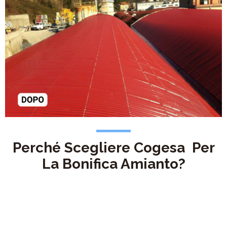
Perché Scegliere Cogesa Per
La Bonifica Amianto?
Osed quia consequuntur magni dolores eos qui ratione
voluptatem sequi nesciunt neque porro quisquam est.