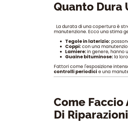
Quanto Dura 
La durata di una copertura è stret
manutenzione. Ecco una stima gen
Tegole in laterizio:
posson
Coppi:
con una manutenzione 
Lamiere:
in genere, hanno 
Guaine bituminose:
la loro
Fattori come l'esposizione intensa 
controlli periodici
e una manuten
Come Faccio A
Di Riparazion