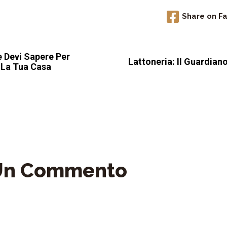
Share on F
e Devi Sapere Per
Lattoneria: Il Guardiano
 La Tua Casa
 Un Commento
il non sarà pubblicato.
I campi obbligatori sono contrasse