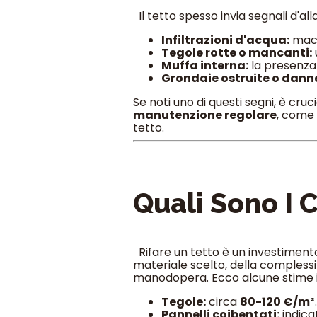
Il tetto spesso invia segnali d'al
Infiltrazioni d'acqua:
macch
Tegole rotte o mancanti:
Muffa interna:
la presenza 
Grondaie ostruite o dann
Se noti uno di questi segni, è cruc
manutenzione regolare
, come 
tetto.
Quali Sono I C
Rifare un tetto è un investimento
materiale scelto, della complessi
manodopera. Ecco alcune stime i
Tegole:
circa
80-120 €/m²
.
Pannelli coibentati:
indic