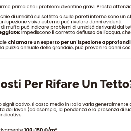
larme prima che i problemi diventino gravi. Presta attenzion
ie di umidità sul soffitto o sulle pareti interne sono un 
un'ispezione visiva esterna può rivelare danni evidenti.
di muffa può indicare problemi di umidità derivanti dal te
eggiate:
impediscono il corretto deflusso dell'acqua, che 
iale
chiamare un esperto per un'ispezione approfond
la pulizia annuale delle grondaie, può prevenire danni cost
osti Per Rifare Un Tetto
 significativo. Il costo medio in Italia varia generalmente
tà dei lavori (ad esempio, la pendenza o la presenza di luc
ndicative:
ativamente
100-150 €/m²
.