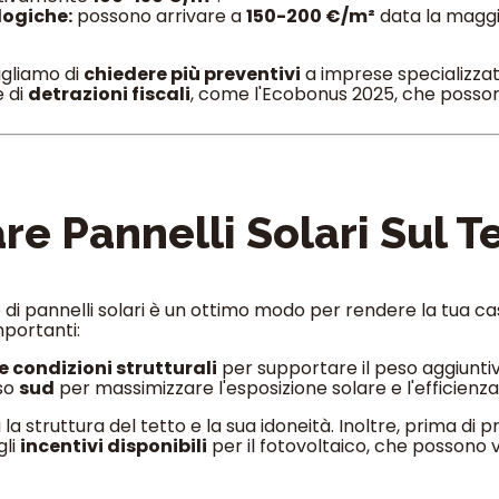
logiche:
possono arrivare a
150-200 €/m²
data la maggi
igliamo di
chiedere più preventivi
a imprese specializzate
e di
detrazioni fiscali
, come l'Ecobonus 2025, che posson
re Pannelli Solari Sul T
di pannelli solari è un ottimo modo per rendere la tua casa
mportanti:
 condizioni strutturali
per supportare il peso aggiuntiv
rso
sud
per massimizzare l'esposizione solare e l'efficienz
la struttura del tetto e la sua idoneità. Inoltre, prima d
gli
incentivi disponibili
per il fotovoltaico, che possono v