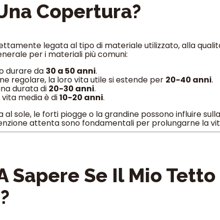
Una Copertura?
tamente legata al tipo di materiale utilizzato, alla qualità 
erale per i materiali più comuni:
o durare da
30 a 50 anni
.
regolare, la loro vita utile si estende per
20-40 anni
.
una durata di
20-30 anni
.
 vita media è di
10-20 anni
.
al sole, le forti piogge o la grandine possono influire sull
zione attenta sono fondamentali per prolungarne la vita
 Sapere Se Il Mio Tett
i?