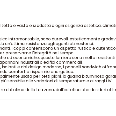
 tetto è vasta e si adatta a ogni esigenza estetica, climatica
sico intramontabile, sono durevoli, esteticamente gradev
do un'ottima resistenza agli agenti atmosferici.
inanti, i coppi conferiscono un aspetto rustico e autentic
r preservarne l'integrità nel tempo.
he ed economiche, queste lamiere sono molto resistenti e
apannoni industriali o edifici commerciali.
, isolanti e dal design moderno, i pannelli sandwich offr
endo comfort e risparmio energetico.
palmente usata per tetti piani, la guaina bituminosa gara
iù sensibile alle variazioni di temperatura e ai raggi UV.
 dal clima della tua zona, dall'estetica che desideri ott