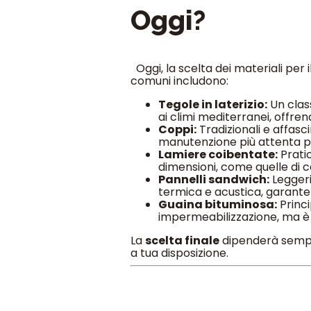
Oggi?
Oggi, la scelta dei materiali per il
comuni includono:
Tegole in laterizio:
Un clas
ai climi mediterranei, offren
Coppi:
Tradizionali e affasc
manutenzione più attenta pe
Lamiere coibentate:
Pratic
dimensioni, come quelle di c
Pannelli sandwich:
Leggeri
termica e acustica, garant
Guaina bituminosa:
Princi
impermeabilizzazione, ma è p
La
scelta finale
dipenderà sempre
a tua disposizione.