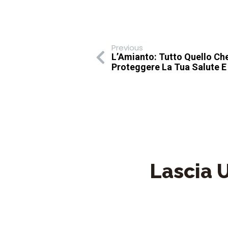
Previous
L’Amianto: Tutto Quello Ch
Proteggere La Tua Salute E
Lascia
Il tuo indirizzo ema
COMMENTO
*