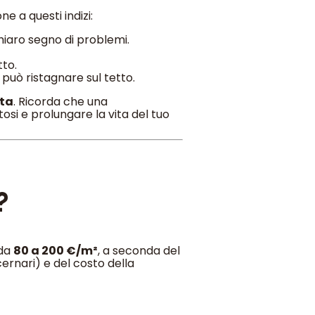
e a questi indizi:
chiaro segno di problemi.
tto.
può ristagnare sul tetto.
ita
. Ricorda che una
osi e prolungare la vita del tuo
?
 da
80 a 200 €/m²
, a seconda del
ernari) e del costo della